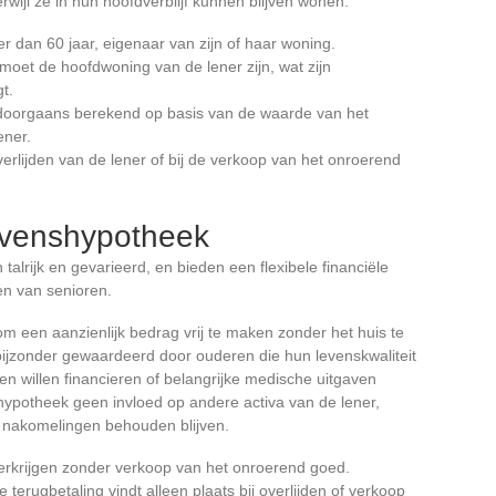
rwijl ze in hun hoofdverblijf kunnen blijven wonen.
r dan 60 jaar, eigenaar van zijn of haar woning.
moet de hoofdwoning van de lener zijn, wat zijn
t.
t doorgaans berekend op basis van de waarde van het
ener.
overlijden van de lener of bij de verkoop van het onroerend
evenshypotheek
alrijk en gevarieerd, en bieden een flexibele financiële
en van senioren.
om een aanzienlijk bedrag vrij te maken zonder het huis te
 bijzonder gewaardeerd door ouderen die hun levenskwaliteit
n willen financieren of belangrijke medische uitgaven
hypotheek geen invloed op andere activa van de lener,
 nakomelingen behouden blijven.
 verkrijgen zonder verkoop van het onroerend goed.
e terugbetaling vindt alleen plaats bij overlijden of verkoop