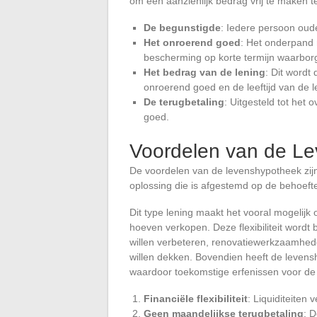
om een aanzienlijk bedrag vrij te maken te
De begunstigde
: Iedere persoon oude
Het onroerend goed
: Het onderpand 
bescherming op korte termijn waarborg
Het bedrag van de lening
: Dit word
onroerend goed en de leeftijd van de l
De terugbetaling
: Uitgesteld tot het 
goed.
Voordelen van de L
De voordelen van de levenshypotheek zijn t
oplossing die is afgestemd op de behoeft
Dit type lening maakt het vooral mogelijk 
hoeven verkopen. Deze flexibiliteit wordt
willen verbeteren, renovatiewerkzaamhede
willen dekken. Bovendien heeft de levens
waardoor toekomstige erfenissen voor de
Financiële flexibiliteit
: Liquiditeiten
Geen maandelijkse terugbetaling
: D