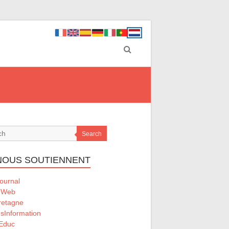
Search
 NOUS SOUTIENNENT
ournal
uWeb
etagne
sInformation
Educ