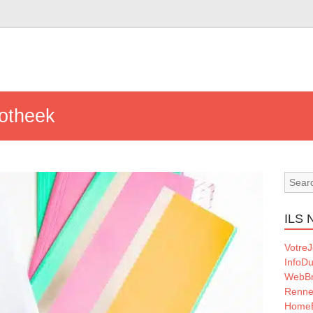
otheek
ILS
VotreJ
InfoD
WebBr
Renne
Home