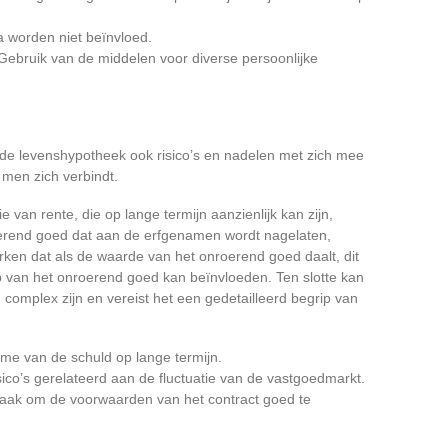
a worden niet beïnvloed.
 Gebruik van de middelen voor diverse persoonlijke
gt de levenshypotheek ook risico’s en nadelen met zich mee
 men zich verbindt.
ie van rente, die op lange termijn aanzienlijk kan zijn,
erend goed dat aan de erfgenamen wordt nagelaten,
erken dat als de waarde van het onroerend goed daalt, dit
op van het onroerend goed kan beïnvloeden. Ten slotte kan
 complex zijn en vereist het een gedetailleerd begrip van
ame van de schuld op lange termijn.
sico’s gerelateerd aan de fluctuatie van de vastgoedmarkt.
aak om de voorwaarden van het contract goed te