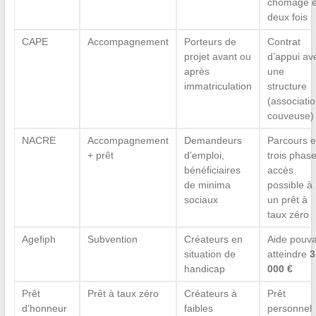
chômage 
deux fois
CAPE
Accompagnement
Porteurs de
Contrat
projet avant ou
d’appui av
après
une
immatriculation
structure
(associatio
couveuse)
NACRE
Accompagnement
Demandeurs
Parcours 
+ prêt
d’emploi,
trois phase
bénéficiaires
accès
de minima
possible à
sociaux
un prêt à
taux zéro
Agefiph
Subvention
Créateurs en
Aide pouva
situation de
atteindre
3
handicap
000 €
Prêt
Prêt à taux zéro
Créateurs à
Prêt
d’honneur
faibles
personnel