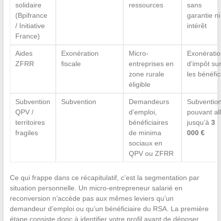
solidaire
ressources
sans
(Bpifrance
garantie ni
/ Initiative
intérêt
France)
Aides
Exonération
Micro-
Exonératio
ZFRR
fiscale
entreprises en
d’impôt su
zone rurale
les bénéfi
éligible
Subvention
Subvention
Demandeurs
Subventio
QPV /
d’emploi,
pouvant al
territoires
bénéficiaires
jusqu’à
3
fragiles
de minima
000 €
sociaux en
QPV ou ZFRR
Ce qui frappe dans ce récapitulatif, c’est la segmentation par
situation personnelle. Un micro-entrepreneur salarié en
reconversion n’accède pas aux mêmes leviers qu’un
demandeur d’emploi ou qu’un bénéficiaire du RSA. La première
étape consiste donc à identifier votre profil avant de déposer